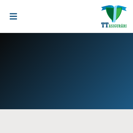
Asigurari Online
Asigurari & Asistenta
Ghiduri si Analize