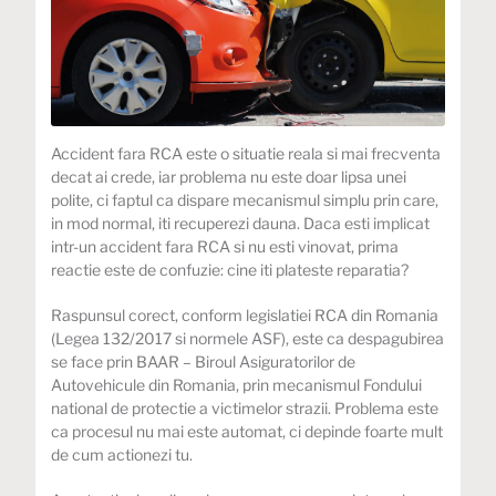
Accident fara RCA este o situatie reala si mai frecventa
decat ai crede, iar problema nu este doar lipsa unei
polite, ci faptul ca dispare mecanismul simplu prin care,
in mod normal, iti recuperezi dauna. Daca esti implicat
intr-un accident fara RCA si nu esti vinovat, prima
reactie este de confuzie: cine iti plateste reparatia?
Raspunsul corect, conform legislatiei RCA din Romania
(Legea 132/2017 si normele ASF), este ca despagubirea
se face prin BAAR – Biroul Asiguratorilor de
Autovehicule din Romania, prin mecanismul Fondului
national de protectie a victimelor strazii. Problema este
ca procesul nu mai este automat, ci depinde foarte mult
de cum actionezi tu.