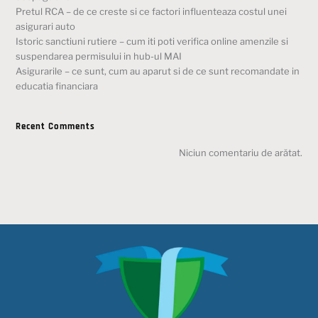
Pretul RCA – de ce creste si ce factori influenteaza costul unei
asigurari auto
Istoric sanctiuni rutiere – cum iti poti verifica online amenzile si
suspendarea permisului in hub-ul MAI
Asigurarile – ce sunt, cum au aparut si de ce sunt recomandate in
educatia financiara
Recent Comments
Niciun comentariu de arătat.