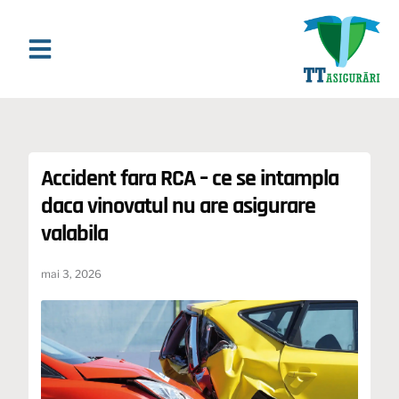
Asigurari Online
Asigurari & Asistenta
Ghiduri si Analize
Accident fara RCA – ce se intampla
daca vinovatul nu are asigurare
valabila
mai 3, 2026