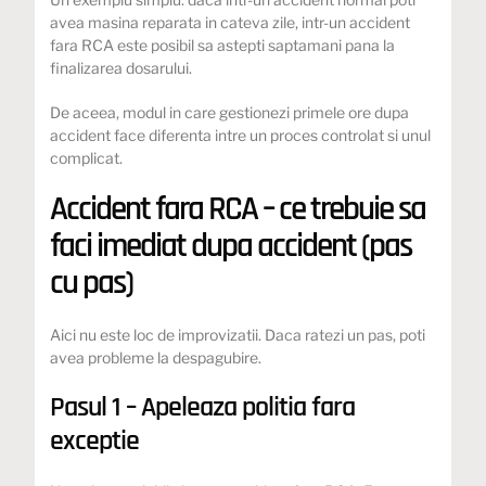
avea masina reparata in cateva zile, intr-un accident
fara RCA este posibil sa astepti saptamani pana la
finalizarea dosarului.
De aceea, modul in care gestionezi primele ore dupa
accident face diferenta intre un proces controlat si unul
complicat.
Accident fara RCA – ce trebuie sa
faci imediat dupa accident (pas
cu pas)
Aici nu este loc de improvizatii. Daca ratezi un pas, poti
avea probleme la despagubire.
Pasul 1 – Apeleaza politia fara
exceptie