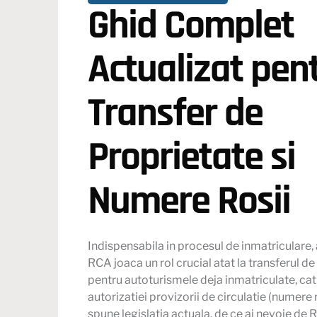
Ghid Complet
Actualizat pen
Transfer de
Proprietate si
Numere Rosii
Indispensabila in procesul de inmatriculare,
RCA joaca un rol crucial atat la transferul d
pentru autoturismele deja inmatriculate, cat 
autorizatiei provizorii de circulatie (numere r
spune legislatia actuala, de ce ai nevoie de