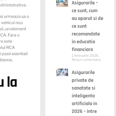
Asigurarile –
administrative.
ce sunt, cum
 si urmeaza sa o
au aparut si de
n vehicul nou
ce sunt
sii, un element
recomandate
RCA. Fara o
in educatia
re este
rolul RCA
financiara
 pasii esentiali
1 februarie 2026
obleme,
Niciun comentariu
Asigurarile
u la
private de
sanatate si
inteligenta
artificiala in
2026 – intre