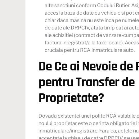
alte sanctiuni conform Codului Rutier. Asi
acces la baza de date cu vehicule si pot e
chiar daca masina nu este inca pe numele 
de date ale DRPCIV, atata timp cat ai act
ale achizitiei (contract de vanzare-cump
factura inregistrat/a la taxe locale). Acea
cruciala pentru RCA inmatriculare auto.
De Ce ai Nevoie de
pentru Transfer de
Proprietate?
Dovada existentei unei polite RCA valabile
noului proprietar este o cerinta obligatorie 
inmatriculare/inregistrare. Fara ea, actele nu 
acceptate la ghiseu de catre DRPCIV sau ser