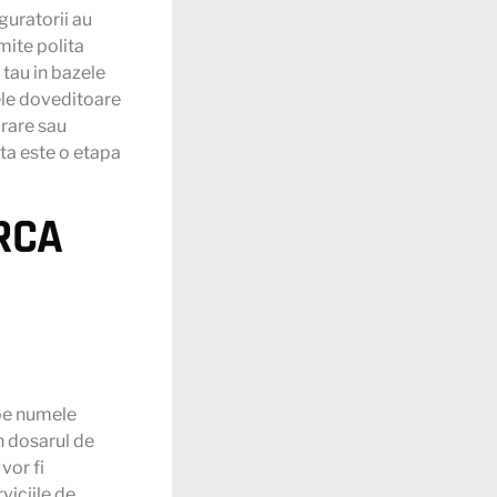
guratorii au
mite polita
tau in bazele
ele doveditoare
arare sau
sta este o etapa
 RCA
 pe numele
in dosarul de
vor fi
viciile de