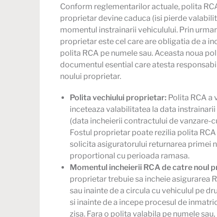
Conform reglementarilor actuale, polita RCA
proprietar devine caduca (isi pierde valabilit
momentul instrainarii vehiculului. Prin urmar
proprietar este cel care are obligatia de a i
polita RCA
pe numele sau. Aceasta noua pol
documentul esential care atesta responsabili
noului proprietar.
Polita vechiului proprietar:
Polita RCA a v
inceteaza valabilitatea la data instrainarii
(data incheierii contractului de vanzare-
Fostul proprietar poate rezilia polita RCA
solicita asiguratorului returnarea primei n
proportional cu perioada ramasa.
Momentul incheierii RCA de catre noul p
proprietar trebuie sa incheie asigurarea
sau inainte de a circula cu vehiculul pe d
si inainte de a incepe procesul de inmatri
zisa. Fara o polita valabila pe numele sau,