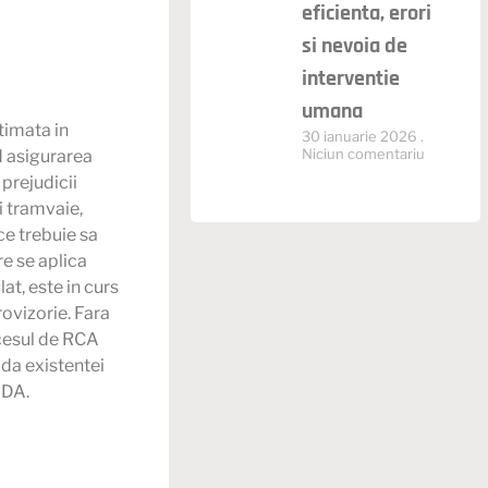
eficienta, erori
si nevoia de
interventie
umana
timata in
30 ianuarie 2026
Niciun comentariu
d asigurarea
prejudicii
i tramvaie,
ce trebuie sa
e se aplica
at, este in curs
rovizorie. Fara
ocesul de RCA
ada existentei
IDA.