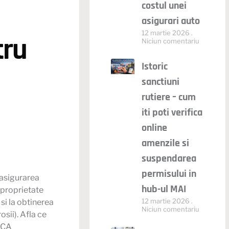
costul unei
asigurari auto
12 martie 2026
tru
Niciun comentariu
Istoric
sanctiuni
rutiere – cum
iti poti verifica
online
amenzile si
suspendarea
permisului in
 asigurarea
hub-ul MAI
e proprietate
12 martie 2026
si la obtinerea
Niciun comentariu
osii). Afla ce
 RCA