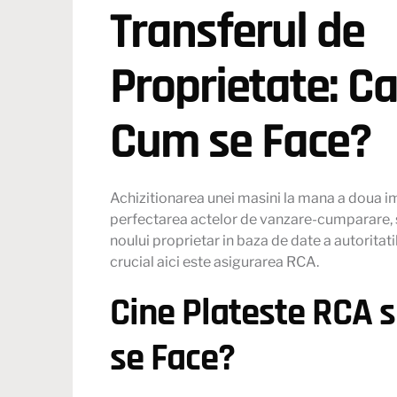
Transferul de
Proprietate: Ca
Cum se Face?
Achizitionarea unei masini la mana a doua im
perfectarea actelor de vanzare-cumparare, s
noului proprietar in baza de date a autoritati
crucial aici este asigurarea RCA.
Cine Plateste RCA s
se Face?