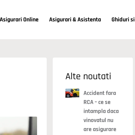
Asigurari Online
Asigurari & Asistenta
Ghiduri s
Alte noutati
Accident fara
RCA – ce se
intampla daca
vinovatul nu
are asigurare