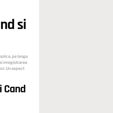
nd si
plica, pe langa
i inregistrarea
lor. Un aspect
i Cand