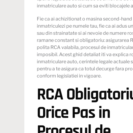
inmatriculare auto si cum sa eviti blocajele 
Fie ca ai achizitionat o masina second-hand
inmatriculezi pe numele tau, fie ca ai adus u
sau din strainatate si ai nevoie de numere ro
ramane constant si obligatoriu: asigurarea 
polita RCA valabila, procesul de inmatricula
imposibil. Acest ghid detaliat iti va explica 
inmatriculare auto, cerintele legale actuale si
pentru a te asigura ca totul decurge fara pr
conform legislatiei in vigoare.
RCA Obligatori
Orice Pas in
Procesul de