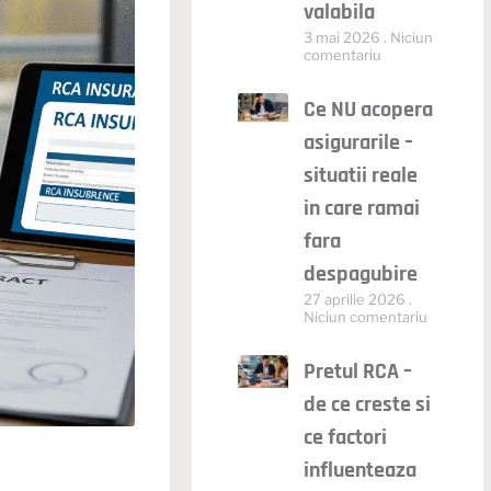
valabila
3 mai 2026
Niciun
comentariu
Ce NU acopera
asigurarile –
situatii reale
in care ramai
fara
despagubire
27 aprilie 2026
Niciun comentariu
Pretul RCA –
de ce creste si
ce factori
influenteaza