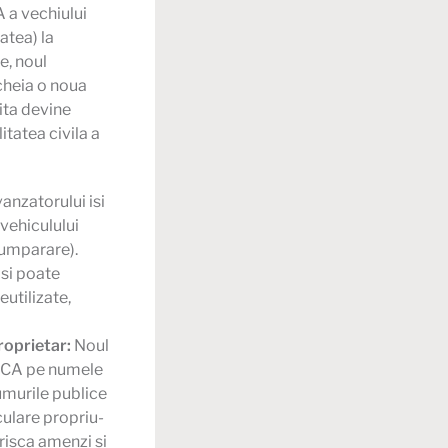
 a vechiului
atea) la
e, noul
ncheia
o noua
ita devine
tatea civila a
anzatorului isi
 vehiculului
cumparare).
 si poate
eutilizate,
roprietar:
Noul
 RCA pe numele
rumurile publice
culare propriu-
 risca amenzi si