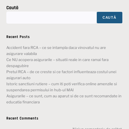
Caută
CAUTĂ
Recent Posts
Accident fara RCA – ce se intampla daca vinovatul nu are
asigurare valabila
Ce NU acopera asigurarile – situatii reale in care ramai fara
despagubire
Pretul RCA – de ce creste si ce factori influenteaza costul unei
asigurari auto
Istoric sanctiuni rutiere – cum iti poti verifica online amenzile si
suspendarea permisului in hub-ul MAI
Asigurarile – ce sunt, cum au aparut si de ce sunt recomandate in
educatia financiara
Recent Comments
Niciun comentariu de arătat.