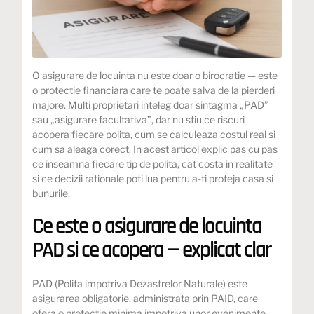
O asigurare de locuinta nu este doar o birocratie — este
o protectie financiara care te poate salva de la pierderi
majore. Multi proprietari inteleg doar sintagma „PAD”
sau „asigurare facultativa”, dar nu stiu ce riscuri
acopera fiecare polita, cum se calculeaza costul real si
cum sa aleaga corect. In acest articol explic pas cu pas
ce inseamna fiecare tip de polita, cat costa in realitate
si ce decizii rationale poti lua pentru a-ti proteja casa si
bunurile.
Ce este o asigurare de locuinta
PAD si ce acopera — explicat clar
PAD (Polita impotriva Dezastrelor Naturale) este
asigurarea obligatorie, administrata prin PAID, care
ofera o protectie minima impotriva unor evenimente