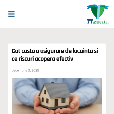
Asigurari Online
Asigurari & Asistenta
Ghiduri si Analize
Cat costa o asigurare de locuinta si
ce riscuri acopera efectiv
decembrie 3, 2025