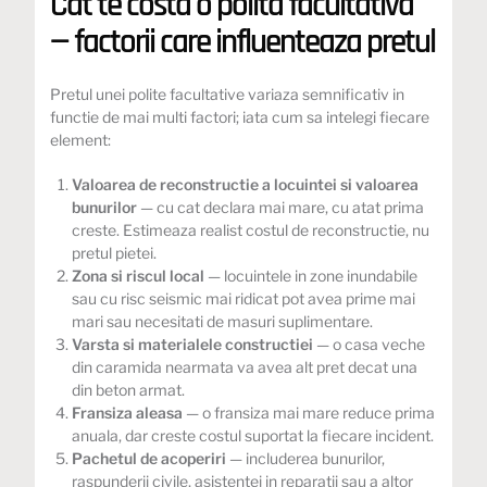
Cat te costa o polita facultativa
— factorii care influenteaza pretul
Pretul unei polite facultative variaza semnificativ in
functie de mai multi factori; iata cum sa intelegi fiecare
element:
Valoarea de reconstructie a locuintei si valoarea
bunurilor
— cu cat declara mai mare, cu atat prima
creste. Estimeaza realist costul de reconstructie, nu
pretul pietei.
Zona si riscul local
— locuintele in zone inundabile
sau cu risc seismic mai ridicat pot avea prime mai
mari sau necesitati de masuri suplimentare.
Varsta si materialele constructiei
— o casa veche
din caramida nearmata va avea alt pret decat una
din beton armat.
Fransiza aleasa
— o fransiza mai mare reduce prima
anuala, dar creste costul suportat la fiecare incident.
Pachetul de acoperiri
— includerea bunurilor,
raspunderii civile, asistentei in reparații sau a altor