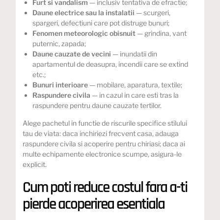
Furt si vandalism
— inclusiv tentativa de efractie;
Daune electrice sau la instalatii
— scurgeri,
spargeri, defectiuni care pot distruge bunuri;
Fenomen meteorologic obisnuit
— grindina, vant
puternic, zapada;
Daune cauzate de vecini
— inundatii din
apartamentul de deasupra, incendii care se extind
etc.;
Bunuri interioare
— mobilare, aparatura, textile;
Raspundere civila
— in cazul in care esti tras la
raspundere pentru daune cauzate tertilor.
Alege pachetul in functie de riscurile specifice stilului
tau de viata: daca inchiriezi frecvent casa, adauga
raspundere civila si acoperire pentru chiriasi; daca ai
multe echipamente electronice scumpe, asigura-le
explicit.
Cum poti reduce costul fara a-ti
pierde acoperirea esentiala