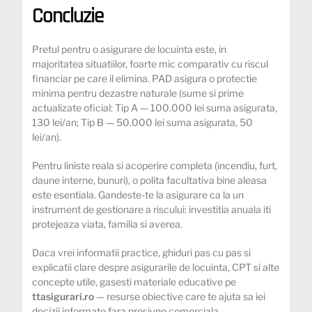
Concluzie
Pretul pentru o asigurare de locuinta este, in
majoritatea situatiilor, foarte mic comparativ cu riscul
financiar pe care il elimina. PAD asigura o protectie
minima pentru dezastre naturale (sume si prime
actualizate oficial: Tip A — 100.000 lei suma asigurata,
130 lei/an; Tip B — 50.000 lei suma asigurata, 50
lei/an).
Pentru liniste reala si acoperire completa (incendiu, furt,
daune interne, bunuri), o polita facultativa bine aleasa
este esentiala. Gandeste-te la asigurare ca la un
instrument de gestionare a riscului: investitia anuala iti
protejeaza viata, familia si averea.
Daca vrei informatii practice,
ghiduri
pas cu pas si
explicatii clare despre asigurarile de locuinta, CPT si alte
concepte utile, gasesti materiale educative pe
ttasigurari.ro
— resurse obiective care te ajuta sa iei
decizii informate fara presiune comerciala.