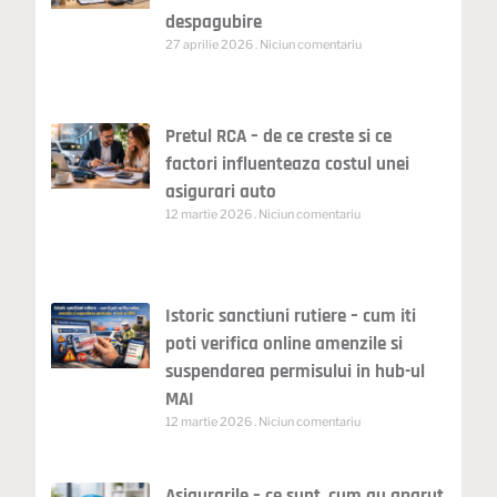
despagubire
27 aprilie 2026
Niciun comentariu
Pretul RCA – de ce creste si ce
factori influenteaza costul unei
asigurari auto
12 martie 2026
Niciun comentariu
Istoric sanctiuni rutiere – cum iti
poti verifica online amenzile si
suspendarea permisului in hub-ul
MAI
12 martie 2026
Niciun comentariu
Asigurarile – ce sunt, cum au aparut