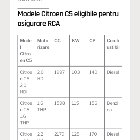
Modele Citroen C5 eligibile pentru
asigurare RCA
Mode
Moto
CC
KW
CP
Comb
l
rizare
ustibil
Citro
en C5
Citroe
2.0
1997
103
140
Diesel
n C5
HDi
2.0
HDi
Citroe
1.6
1598
115
156
Benzi
n C5
THP
na
1.6
THP
Citroe
2.2
2179
125
170
Diesel