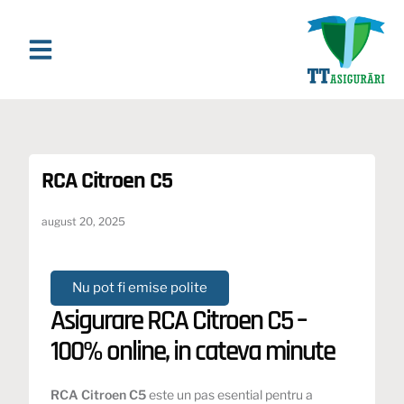
Asigurari Online
Asigurari & Asistenta
Ghiduri si Analize
RCA Citroen C5
august 20, 2025
Nu pot fi emise polite
Asigurare RCA Citroen C5 –
100% online, in cateva minute
RCA Citroen C5
este un pas esential pentru a