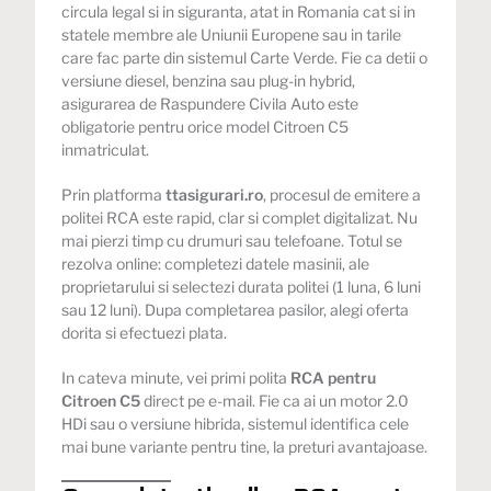
circula legal si in siguranta, atat in Romania cat si in
statele membre ale Uniunii Europene sau in tarile
care fac parte din sistemul Carte Verde. Fie ca detii o
versiune diesel, benzina sau plug-in hybrid,
asigurarea de Raspundere Civila Auto este
obligatorie pentru orice model Citroen C5
inmatriculat.
Prin platforma
ttasigurari.ro
, procesul de emitere a
politei RCA este rapid, clar si complet digitalizat. Nu
mai pierzi timp cu drumuri sau telefoane. Totul se
rezolva online: completezi datele masinii, ale
proprietarului si selectezi durata politei (1 luna, 6 luni
sau 12 luni). Dupa completarea pasilor, alegi oferta
dorita si efectuezi plata.
In cateva minute, vei primi polita
RCA pentru
Citroen C5
direct pe e-mail. Fie ca ai un motor 2.0
HDi sau o versiune hibrida, sistemul identifica cele
mai bune variante pentru tine, la preturi avantajoase.