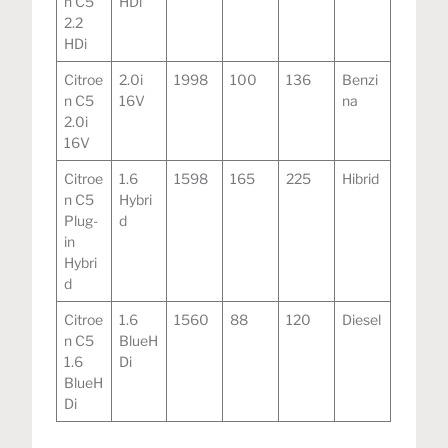
n C5
HDi
2.2
HDi
Citroe
2.0i
1998
100
136
Benzi
n C5
16V
na
2.0i
16V
Citroe
1.6
1598
165
225
Hibrid
n C5
Hybri
Plug-
d
in
Hybri
d
Citroe
1.6
1560
88
120
Diesel
n C5
BlueH
1.6
Di
BlueH
Di