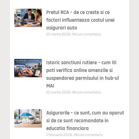
Pretul RCA – de ce creste si ce
factori influenteaza costul unei
asigurari auto
12 martie 2026
Niciun comentariu
Istoric sanctiuni rutiere – cum iti
poti verifica online amenzile si
suspendarea permisului in hub-ul
MAI
12 martie 2026
Niciun comentariu
Asigurarile – ce sunt, cum au aparut
si de ce sunt recomandate in
educatia financiara
1 februarie 2026
Niciun comentariu