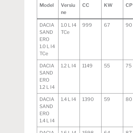
Model
Versiu
CC
KW
CP
ne
DACIA
1.0 L I4
999
67
90
SAND
TCe
ERO
1.0 L I4
TCe
DACIA
1.2 L I4
1149
55
75
SAND
ERO
1.2 L I4
DACIA
1.4 L I4
1390
59
80
SAND
ERO
1.4 L I4
DACIA
1.6 L I4
1598
64
87