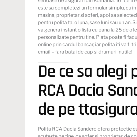
serioase de asigurari din Romania. Tot ce tre
este sa completezi un formular simplu, cu i
masina, proprietar si soferi, apoi sa selectez
pentru polita ta: o luna, sase luni sau un an. 
va genera instant o lista cu pana la 25 de ofe
personalizate pentru tine. Plata poate fi fac
online prin cardul bancar, iar polita iti va fi t
email – fara batai de cap si drumuri inutile!
De ce sa alegi p
RCA Dacia San
de pe ttasigura
Polita RCA Dacia Sandero ofera protectie es
scuteste pe tine, ca sofer si proprietar, de co