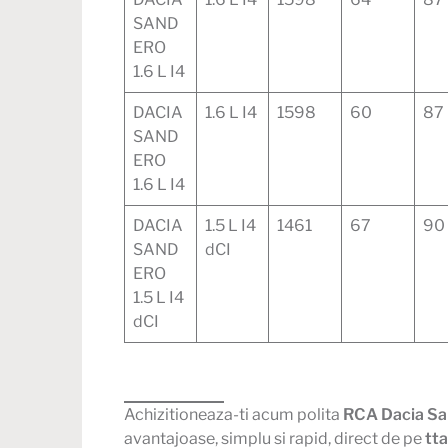
SAND
ERO
1.6 L I4
DACIA
1.6 L I4
1598
60
87
SAND
ERO
1.6 L I4
DACIA
1.5 L I4
1461
67
90
SAND
dCI
ERO
1.5 L I4
dCI
Achizitioneaza-ti acum polita
RCA Dacia S
avantajoase, simplu si rapid, direct de pe
tta