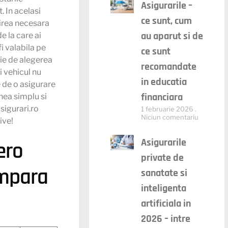
Asigurarile –
. In acelasi
ce sunt, cum
irea necesara
au aparut si de
e la care ai
i valabila pe
ce sunt
tie de alegerea
recomandate
i vehicul nu
in educatia
 de o asigurare
financiara
nea simplu si
asigurari.ro
1 februarie 2026
Niciun comentariu
ive!
Asigurarile
ero
private de
umpara
sanatate si
inteligenta
artificiala in
2026 – intre