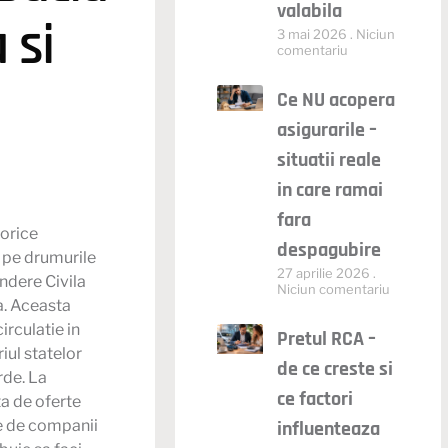
valabila
 si
3 mai 2026
Niciun
comentariu
Ce NU acopera
asigurarile –
situatii reale
in care ramai
fara
 orice
despagubire
a pe drumurile
27 aprilie 2026
ndere Civila
Niciun comentariu
ra. Aceasta
irculatie in
Pretul RCA –
iul statelor
de ce creste si
rde. La
ce factori
ta de oferte
te de companii
influenteaza