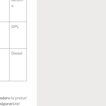
a
GPL
Diesel
andero
la preturi
sigurari.ro
!