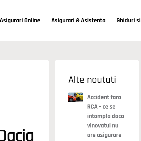
Asigurari Online
Asigurari & Asistenta
Ghiduri s
Alte noutati
Accident fara
RCA – ce se
intampla daca
vinovatul nu
Dacia
are asigurare