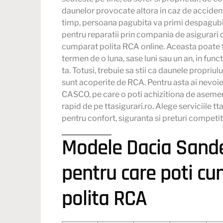
daunelor provocate altora in caz de accident
timp, persoana pagubita va primi despagub
pentru reparatii prin compania de asigurari d
cumparat polita RCA online. Aceasta poate f
termen de o luna, sase luni sau un an, in func
ta. Totusi, trebuie sa stii ca daunele propriulu
sunt acoperite de RCA. Pentru asta ai nevoie
CASCO, pe care o poti achizitiona de aseme
rapid de pe ttasigurari.ro. Alege serviciile tt
pentru confort, siguranta si preturi competit
Modele Dacia Sand
pentru care poti c
polita RCA