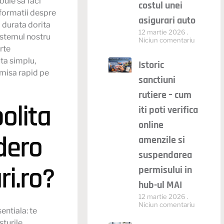
buie sa faci
costul unei
nformatii despre
asigurari auto
i durata dorita
12 martie 2026
Sistemul nostru
Niciun comentariu
rte
uta simplu,
Istoric
rimisa rapid pe
sanctiuni
rutiere – cum
olita
iti poti verifica
online
dero
amenzile si
suspendarea
ri.ro?
permisului in
hub-ul MAI
12 martie 2026
Niciun comentariu
entiala: te
sturile