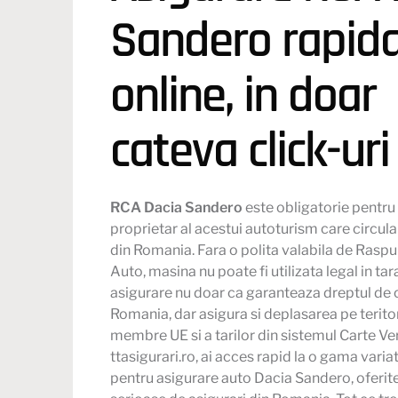
Sandero rapida
online, in doar
cateva click-uri
RCA Dacia Sandero
este obligatorie pentru
proprietar al acestui autoturism care circul
din Romania. Fara o polita valabila de Raspu
Auto, masina nu poate fi utilizata legal in ta
asigurare nu doar ca garanteaza dreptul de c
Romania, dar asigura si deplasarea pe teritor
membre UE si a tarilor din sistemul Carte Ve
ttasigurari.ro, ai acces rapid la o gama varia
pentru asigurare auto Dacia Sandero, oferi