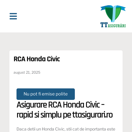
Asigurari Online
Asigurari & Asistenta
Ghiduri si Analize
RCA Honda Civic
august 21, 2025
Nu pot fi emise polite
Asigurare RCA Honda Civic –
rapid si simplu pe ttasigurari.ro
Daca detii un Honda Civic, stii cat de importanta este