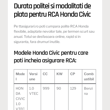
Durata politei si modalitati de
plata pentru RCA Honda Civic
Pe ttasigurari.ro poti cumpara polite RCA Honda
flexibile, adaptate nevoilor tale, pe termen scurt sau
anual. Totul se desfasoara online, rapid si in
siguranta, fara drumuri inutile.
Modele Honda Civic pentru care
poti incheia asigurare RCA:
Mode
Versi
CC
KW
CP
Comb
l
une
ustibil
HON
1.0
999
90
129
Benzi
DA
VTEC
na
CIVIC
1.0
VTEC