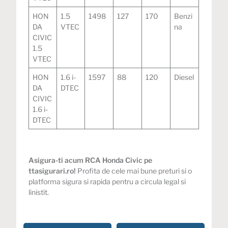
HON
1.5
1498
127
170
Benzi
DA
VTEC
na
CIVIC
1.5
VTEC
HON
1.6 i-
1597
88
120
Diesel
DA
DTEC
CIVIC
1.6 i-
DTEC
Asigura-ti acum
RCA Honda Civic
pe
ttasigurari.ro!
Profita de cele mai bune preturi si o
platforma sigura si rapida pentru a circula legal si
linistit.