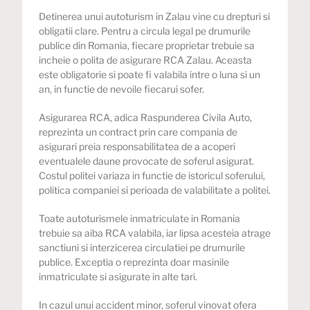
Detinerea unui autoturism in Zalau vine cu drepturi si
obligatii clare. Pentru a circula legal pe drumurile
publice din Romania, fiecare proprietar trebuie sa
incheie o polita de asigurare RCA Zalau. Aceasta
este obligatorie si poate fi valabila intre o luna si un
an, in functie de nevoile fiecarui sofer.
Asigurarea RCA, adica Raspunderea Civila Auto,
reprezinta un contract prin care compania de
asigurari preia responsabilitatea de a acoperi
eventualele daune provocate de soferul asigurat.
Costul politei variaza in functie de istoricul soferului,
politica companiei si perioada de valabilitate a politei.
Toate autoturismele inmatriculate in Romania
trebuie sa aiba RCA valabila, iar lipsa acesteia atrage
sanctiuni si interzicerea circulatiei pe drumurile
publice. Exceptia o reprezinta doar masinile
inmatriculate si asigurate in alte tari.
In cazul unui accident minor, soferul vinovat ofera