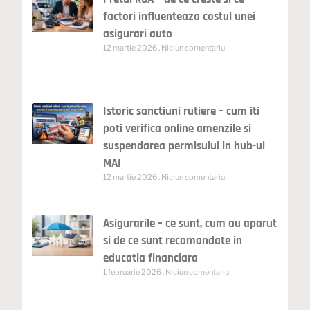
factori influenteaza costul unei
asigurari auto
12 martie 2026
Niciun comentariu
Istoric sanctiuni rutiere – cum iti
poti verifica online amenzile si
suspendarea permisului in hub-ul
MAI
12 martie 2026
Niciun comentariu
Asigurarile – ce sunt, cum au aparut
si de ce sunt recomandate in
educatia financiara
1 februarie 2026
Niciun comentariu