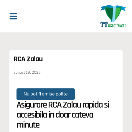
Asigurari Online
Asigurari & Asistenta
Ghiduri si Analize
RCA Zalau
august 19, 2025
Nu pot fi emise polite
Asigurare RCA Zalau rapida si
accesibila in doar cateva
minute