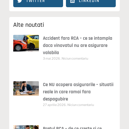
TWITTER
LINKEDIN
Alte noutati
Accident fara RCA – ce se intampla
daca vinovatul nu are asigurare
valabila
3 mai 2026
Niciun comentariu
Ce NU acopera asigurarile – situatii
reale in care ramai fara
despagubire
27 aprilie 2026
Niciun comentariu
Pretul RCA – de ce creste si ce