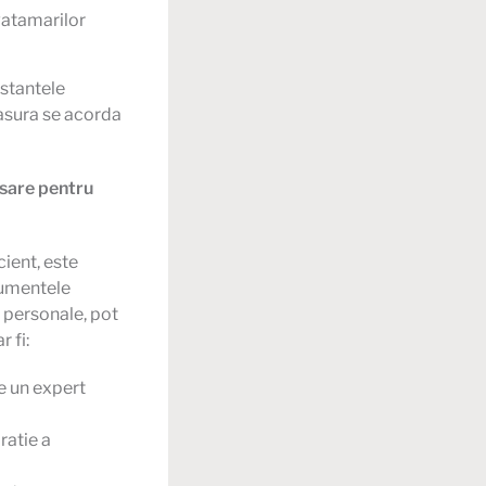
vatamarilor
stantele
masura se acorda
esare pentru
ient, este
cumentele
e personale, pot
 fi:
e un expert
ratie a