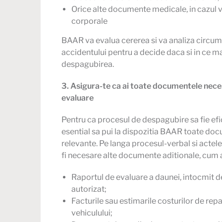
Orice alte documente medicale, in cazul 
corporale
BAAR va evalua cererea si va analiza circum
accidentului pentru a decide daca si in ce 
despagubirea.
3. Asigura-te ca ai toate documentele nec
evaluare
Pentru ca procesul de despagubire sa fie efic
esential sa pui la dispozitia BAAR toate do
relevante. Pe langa procesul-verbal si actel
fi necesare alte documente aditionale, cum ar
Raportul de evaluare a daunei, intocmit d
autorizat;
Facturile sau estimarile costurilor de repa
vehiculului;