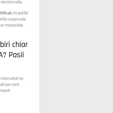
 nevinovate.
tificat.
In astfel
rile corporale
lor materiale
iri chiar
A? Pasii
e vinovatul nu
iali pe care
imesti