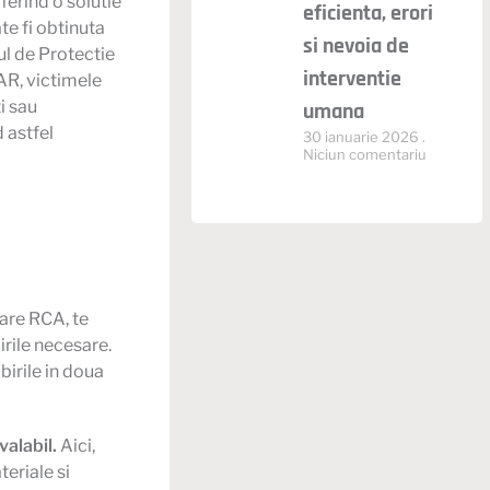
ferind o solutie
eficienta, erori
te fi obtinuta
si nevoia de
ul de Protectie
interventie
AR, victimele
i sau
umana
 astfel
30 ianuarie 2026
Niciun comentariu
 are
RCA
, te
rile necesare.
irile in doua
valabil.
Aici,
eriale si