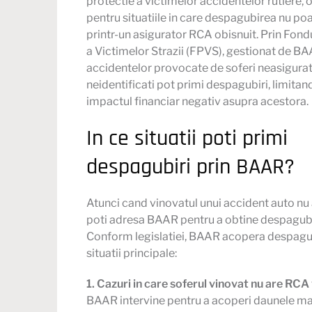
protectie a victimelor accidentelor rutiere, o
pentru situatiile in care despagubirea nu poa
printr-un asigurator
RCA
obisnuit. Prin Fond
a Victimelor Strazii (FPVS), gestionat de BA
accidentelor provocate de soferi neasigurat
neidentificati pot primi despagubiri, limitand
impactul financiar negativ asupra acestora.
In ce situatii poti primi
despagubiri prin BAAR?
Atunci cand vinovatul unui accident auto nu
poti adresa BAAR pentru a obtine despagubi
Conform legislatiei, BAAR acopera despagub
situatii principale:
1. Cazuri in care soferul vinovat nu are
RCA
BAAR intervine pentru a acoperi daunele mat