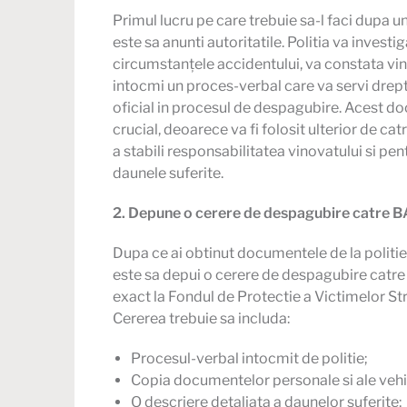
Primul lucru pe care trebuie sa-l faci dupa u
este sa anunti autoritatile. Politia va investi
circumstanțele accidentului, va constata vin
intocmi un proces-verbal care va servi dre
oficial in procesul de despagubire. Acest d
crucial, deoarece va fi folosit ulterior de c
a stabili responsabilitatea vinovatului si pen
daunele suferite.
2. Depune o cerere de despagubire catre 
Dupa ce ai obtinut documentele de la politie
este sa depui o cerere de despagubire catr
exact la Fondul de Protectie a Victimelor Str
Cererea trebuie sa includa:
Procesul-verbal intocmit de politie;
Copia documentelor personale si ale vehi
O descriere detaliata a daunelor suferite;