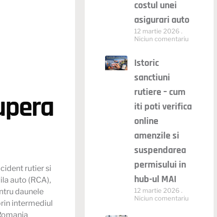
costul unei
asigurari auto
12 martie 2026
i
Niciun comentariu
Istoric
sanctiuni
rutiere – cum
cupera
iti poti verifica
online
amenzile si
suspendarea
permisului in
ccident rutier si
hub-ul MAI
la auto (
RCA
),
12 martie 2026
ntru daunele
Niciun comentariu
prin intermediul
 Romania