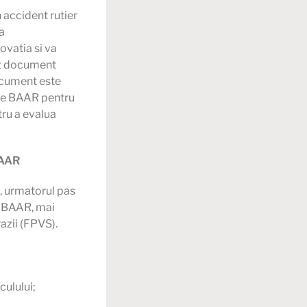
n accident rutier
ga
ovatia si va
pt document
ocument este
atre BAAR pentru
tru a evalua
BAAR
, urmatorul pas
e BAAR, mai
azii (FPVS).
culului;