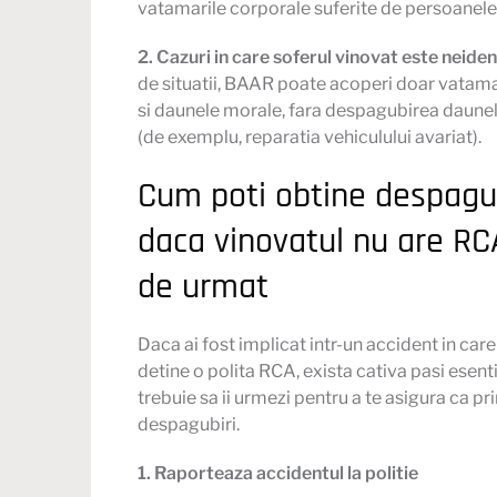
vatamarile corporale suferite de persoanele
2. Cazuri in care soferul vinovat este neiden
de situatii, BAAR poate acoperi doar vatama
si daunele morale, fara despagubirea daune
(de exemplu, reparatia vehiculului avariat).
Cum poti obtine despagub
daca vinovatul nu are RC
de urmat
Daca ai fost implicat intr-un accident in car
detine o
polita RCA
, exista cativa pasi esent
trebuie sa ii urmezi pentru a te asigura ca pr
despagubiri.
1. Raporteaza accidentul la politie