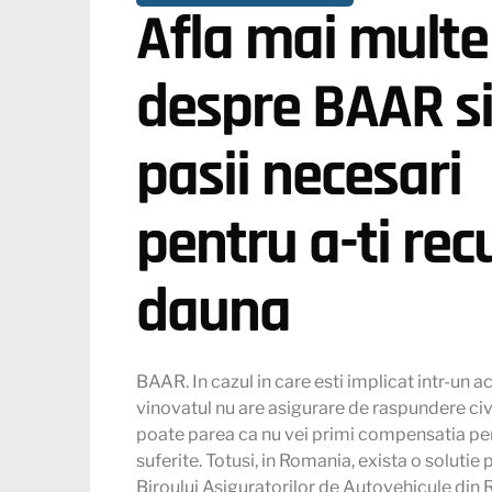
Afla mai multe
despre BAAR s
pasii necesari
pentru a-ti re
dauna
BAAR
. In cazul in care esti implicat intr-un a
vinovatul nu are asigurare de raspundere civi
poate parea ca nu vei primi compensatia pe
suferite. Totusi, in Romania, exista o solutie 
Biroului Asiguratorilor de Autovehicule din