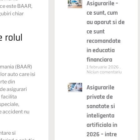
Asigurarile –
ce este BAAR
,
ce sunt, cum
ubiri chiar
au aparut si de
ce sunt
 rolul
recomandate
in educatia
financiara
Romania (BAAR)
1 februarie 2026
Niciun comentariu
lor auto care isi
rte din
Asigurarile
 de asigurari
private de
facilita
speciale,
sanatate si
de accident nu
inteligenta
artificiala in
tare si
2026 – intre