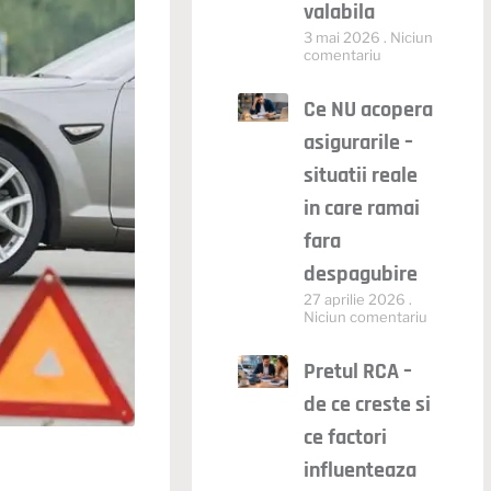
valabila
3 mai 2026
Niciun
comentariu
Ce NU acopera
asigurarile –
situatii reale
in care ramai
fara
despagubire
27 aprilie 2026
Niciun comentariu
Pretul RCA –
de ce creste si
ce factori
influenteaza