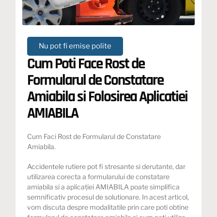
Nu pot fi emise polite
Cum Poti Face Rost de
Formularul de Constatare
Amiabila si Folosirea Aplicatiei
AMIABILA
Cum Faci Rost de Formularul de Constatare
Amiabila
.
Accidentele rutiere pot fi stresante si derutante, dar
utilizarea corecta a formularului de constatare
amiabila si a aplicației AMIABILA poate simplifica
semnificativ procesul de solutionare. In acest articol,
vom discuta despre modalitatile prin care poti obtine