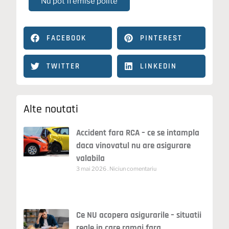
Nu pot fi emise polite
FACEBOOK
PINTEREST
TWITTER
LINKEDIN
Alte noutati
Accident fara RCA – ce se intampla
daca vinovatul nu are asigurare
valabila
3 mai 2026
Niciun comentariu
Ce NU acopera asigurarile – situatii
reale in care ramai fara